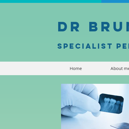
Dr Bru
specialist P
Home
About m