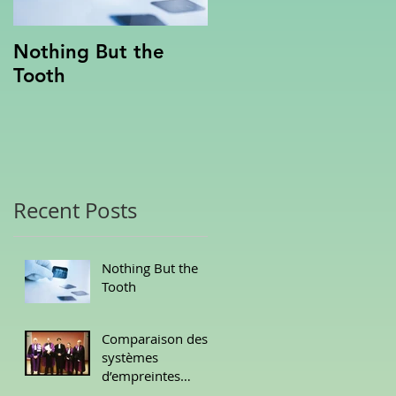
Nothing But the
Le déroulement de
Tooth
la première
consultation
Recent Posts
us
a
Nothing But the
Tooth
Comparaison des
systèmes
d’empreintes
optiques